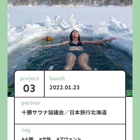
project
launch
03
2022.01.23
partner
十勝サウナ協議会／日本旅行北海道
tag
#十勝
#サ旅
#アヴァント