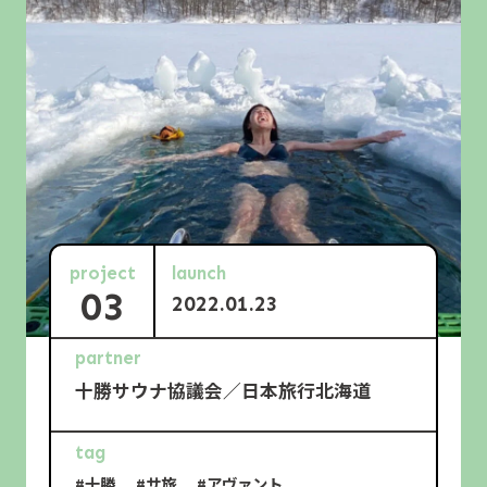
project
launch
03
2022.01.23
partner
十勝サウナ協議会／日本旅行北海道
tag
#十勝
#サ旅
#アヴァント