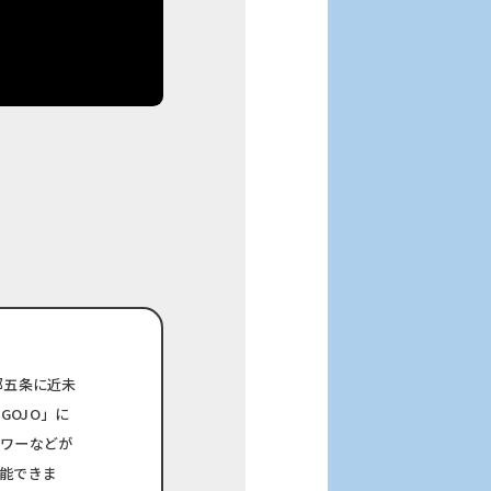
！
都五条に近未
O GOJO」に
ワーなどが
能できま