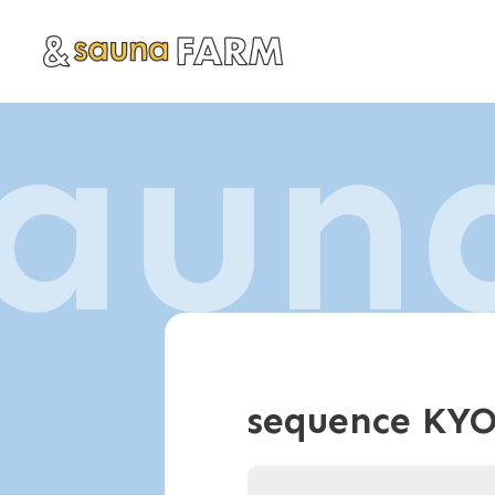
aun
sequence KY