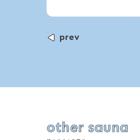
prev
other sauna