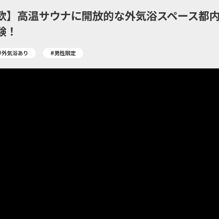
欧】高温サウナに開放的な外気浴スペース都
験！
#外気浴あり
#男性限定