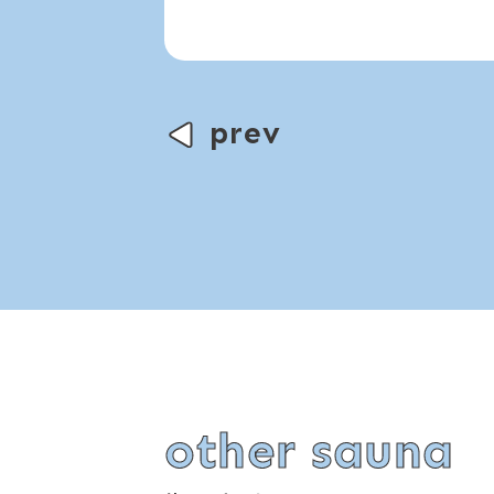
prev
other sauna