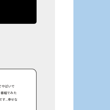
でやばいで
の番組でみた
す...幸せな