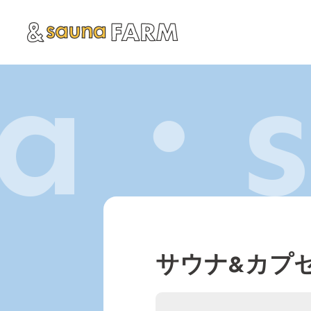
na・
サウナ&カプ