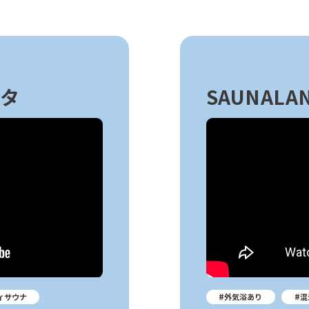
スタ
SAUNALAN
ィサウナ
#外気浴あり
#混