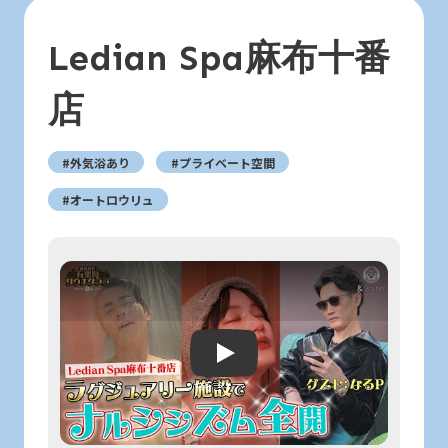
Ledian Spa麻布十番
店
#外気浴あり
#プライベート空間
#オートロウリュ
Play: Keynote (Google I/O '18)