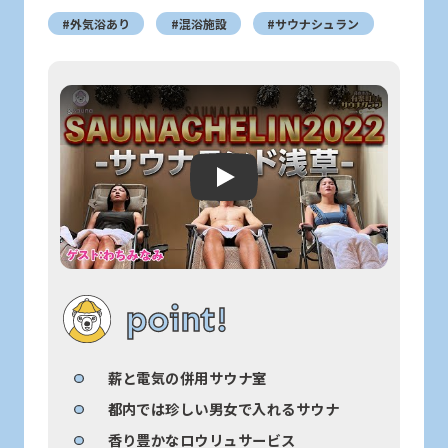
#外気浴あり
#混浴施設
#サウナシュラン
Play: Keynote (Google I/O '18)
point!
薪と電気の併用サウナ室
都内では珍しい男女で入れるサウナ
香り豊かなロウリュサービス