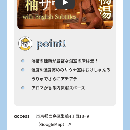
Play: Keynote (Google I/O '18)
point!
浴槽の種類が豊富な浴室の床は畳！
温度&湿度高めのサウナ室はおけしゃんろ
うりゅでさらにアチアチ
アロマが香る内気浴スペース
東京都豊島区巣鴨4丁目13−9
access
（GoogleMap）