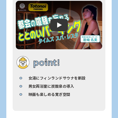
Play: Keynote (Google I/O '18)
point!
女湯にフィンランドサウナを新設
男女両浴室に炭酸泉の導入
映画も楽しめる寛ぎ空間