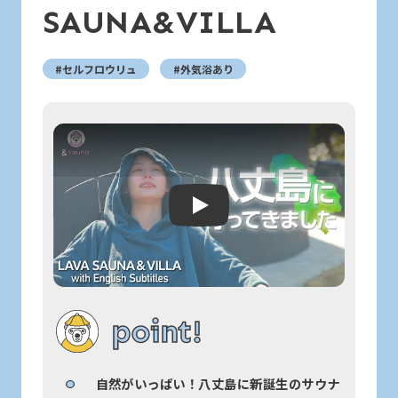
SAUNA&VILLA
#セルフロウリュ
#外気浴あり
Play: Keynote (Google I/O '18)
point!
自然がいっぱい！八丈島に新誕生のサウナ