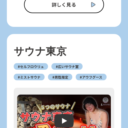
詳しく見る
サウナ東京
#セルフロウリュ
#広いサウナ室
#ミストサウナ
#男性限定
#アウフグース
Play: Keynote (Google I/O '18)