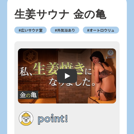
生姜サウナ 金の亀
#広いサウナ室
#外気浴あり
#オートロウリュ
Play: Keynote (Google I/O '18)
point!