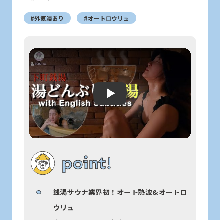
#外気浴あり
#オートロウリュ
Play: Keynote (Google I/O '18)
point!
銭湯サウナ業界初！オート熱波&オートロ
ウリュ