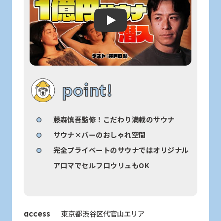
Play: Keynote (Google I/O '18)
point!
藤森慎吾監修！こだわり満載のサウナ
サウナ×バーのおしゃれ空間
完全プライベートのサウナではオリジナル
アロマでセルフロウリュもOK
東京都渋谷区代官山エリア
access