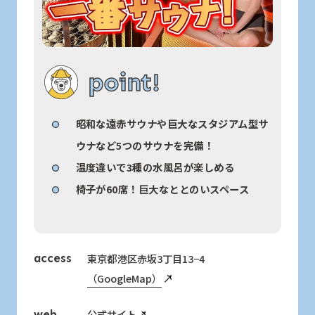
point!
昭和な遠赤サウナや巨大なスタジアム型サ
ウナなど5つのサウナを完備！
温度違いで3種の水風呂が楽しめる
椅子が60席！巨大なととのいスペース
東京都港区赤坂3丁目13−4
access
（GoogleMap）
公式サイト
web