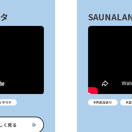
スタ
SAUNALAN
ィサウナ
#外気浴あり
#混
しく見る