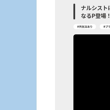
ナルシスト
なるP登場
#外気浴あり
#プ