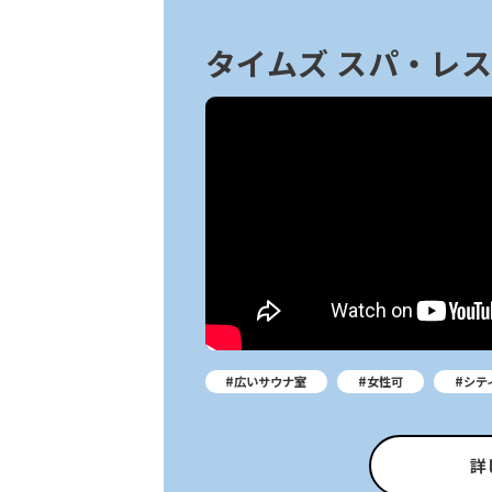
タイムズ スパ・レ
#広いサウナ室
#女性可
#シテ
詳