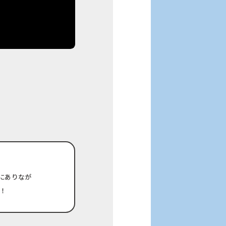
にありなが
！