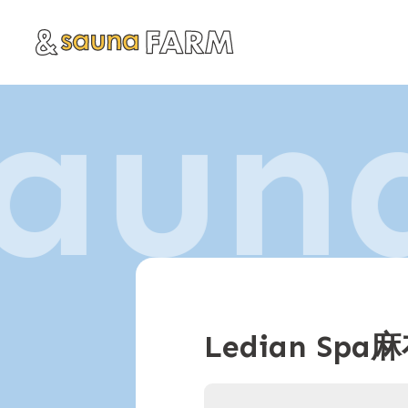
aun
Ledian Sp