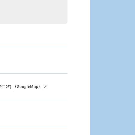
受付2F)
（GoogleMap）