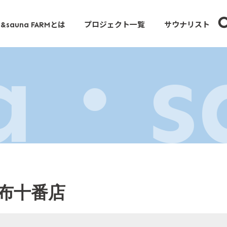
とは
プロジェクト一覧
サウナリスト
&sauna FARM
a・s
a麻布十番店